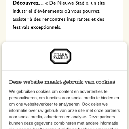
Découvrez…
« De Nieuwe Stad », un site
industriel d’évènements où vous pourrez
assister à des rencontres inspirantes et des
festivals exceptionnels.
Goûtez…
une bonne bière d’Amersfoort de
la brasserie ‘De 3 Ringen’. Ou reposez-vous sur
la terrasse du bar-restaurant Alberts Eten en
Drinken situé dans un des plus beaux
monuments du centre-ville.
Deze website maakt gebruik van cookies
We gebruiken cookies om content en advertenties te
Offrez-vous…
une œuvre d’art unique
personaliseren, om functies voor social media te bieden en
chez Jans Pakhuis situé dans le centre-ville. Vous
om ons websiteverkeer te analyseren. Ook delen we
y trouverez des tableaux, de la porcelaine peinte
informatie over uw gebruik van onze site met onze partners
voor social media, adverteren en analyse. Deze partners
et des bijoux fabriqués par des artistes ayant
kunnen deze gegevens combineren met andere informatie
une déficience intellectuelle. Ou choisissez une