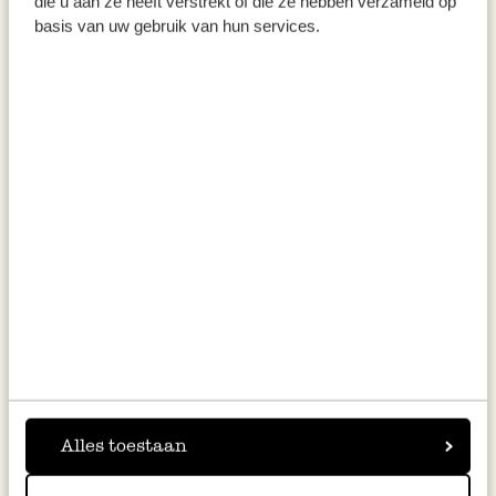
die u aan ze heeft verstrekt of die ze hebben verzameld op
douceur chez Sweet Sisters – leurs chocolats,
basis van uw gebruik van hun services.
fudge et bonbons sont tout simplement
merveilleux !
Promenez-vous…
à travers le Arkemheen-
Eemland : tracez votre propre route à travers
cette vaste zone naturelle où vous pourrez
admirer de nombreuses plantes rares, des
oiseaux de prairie et des paysages à perte de
vue. Si vous préférez les ballades à vélo, suivez
la ‘Grebbelinie’, une ligne d’eau historique
parsemée de bunkers entre la Crête d’Utrecht
et le Veluwe.
Alles toestaan
Passez une nuit…
sur un monument flottant !
Le bateau ‘Vita Nova’ dans le Port de Eem