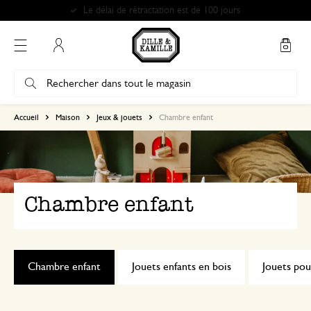
Mon compte
Accueil
Maison
Jeux & jouets
Chambre enfant
Chambre enfant
Chambre enfant
Jouets enfants en bois
Jouets pou