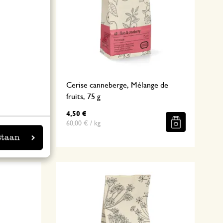
e, 30 g
Cerise canneberge, Mélange de
fruits, 75 g
4,50 €
60,00 € / kg
staan