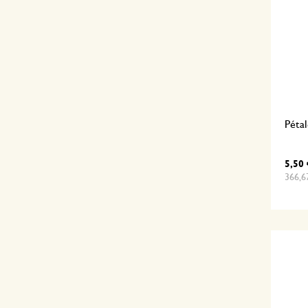
Pétal
5,50 
366,6