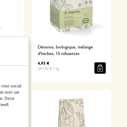
es, 75 g
Détente, biologique, mélange
d'herbes, 15 infusettes
4,95 €
247,50 € / kg
 voor social
ie over uw
se. Deze
heeft