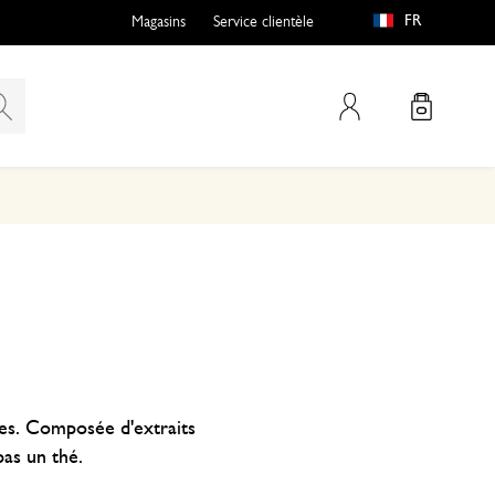
FR
Magasins
Service clientèle
Mon compte
nées. Composée d'extraits
pas un thé.