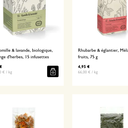
ille & lavande, biologique,
Rhubarbe & églantier, Mél
ge d'herbes, 15 infusettes
fruits, 75 g
€
4,95 €
0 € / kg
66,00 € / kg