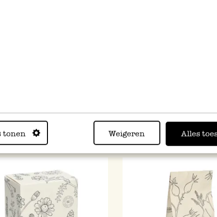
 grenade/menthe, mélange
Menthe poivrée, biologiqu
bes, 65 g
€
4,95 €
€ / kg
165,00 € / kg
s tonen
Weigeren
Alles toe