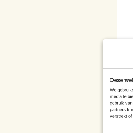
Bouto
6,95 
278,0
Deze web
We gebruike
media te bi
gebruik van
partners ku
verstrekt o