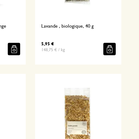
nge
Lavande , biologique, 40 g
5,95 €
148,75 € / kg