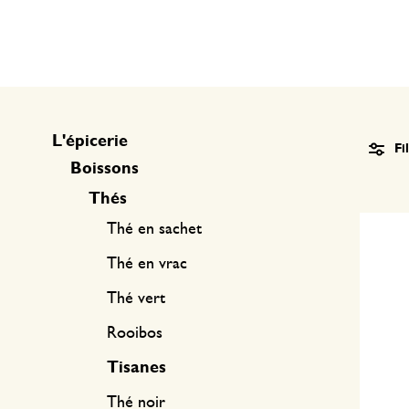
Textile de cuisine
Bougies
Confiserie
Linge de table
Bougeoirs
Accessoires pour le thé
Paniers
Accessoires café
Papeterie & loisirs
L'épicerie
Fi
Couverts
Sacs & cabas
Boissons
Thés
Cuisines du monde
Thé en sachet
Thé en vrac
Thé vert
Rooibos
Tisanes
Thé noir