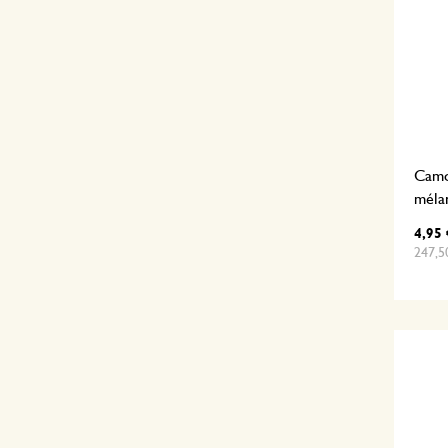
Camom
mélan
4,95 
247,5