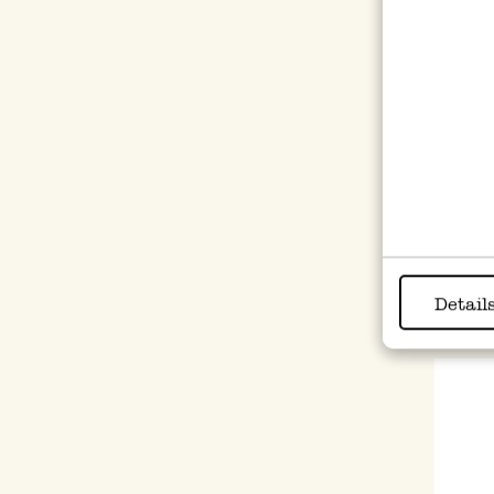
Thé,
d'her
4,50 
69,23 
Detail