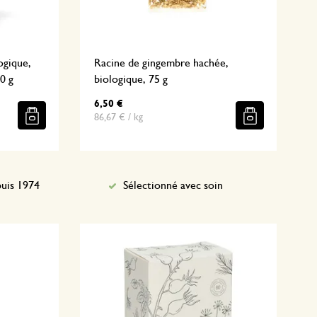
ogique,
Racine de gingembre hachée,
0 g
biologique, 75 g
6,50 €
86,67 € / kg
uis 1974
Sélectionné avec soin