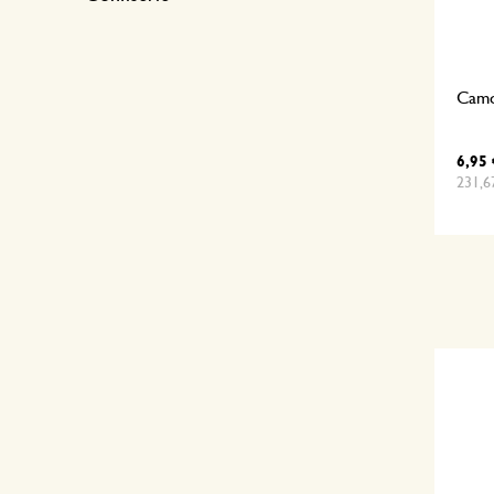
Camom
6,95 
231,6