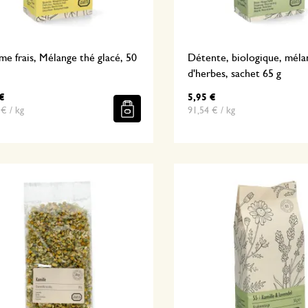
e frais, Mélange thé glacé, 50
Détente, biologique, méla
d'herbes, sachet 65 g
€
5,95 €
€ / kg
91,54 € / kg