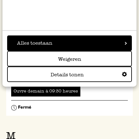
Liège
Rue Pont d'Avroy 24-26, 4000 Liège
Ouvre
à
heures
Alles toestaan
Weigeren
Louvain
Details tonen
Ladeuzeplein 27-28, 3000 Louvain
Ouvre
à
heures
M