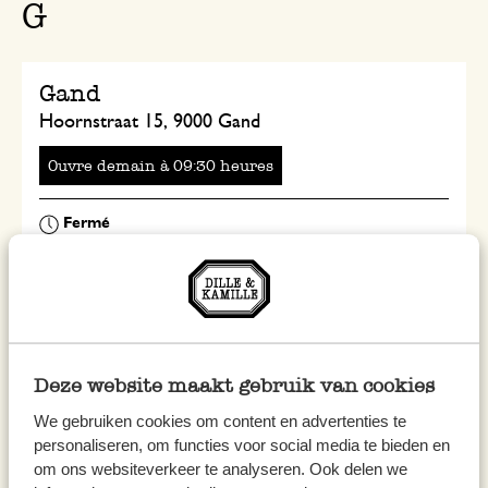
G
Gand
Hoornstraat 15, 9000 Gand
Ouvre
à
heures
H
Deze website maakt gebruik van cookies
Hasselt
We gebruiken cookies om content en advertenties te
Maastrichterstraat 38, 3500 Hasselt
personaliseren, om functies voor social media te bieden en
om ons websiteverkeer te analyseren. Ook delen we
Ouvre
à
heures