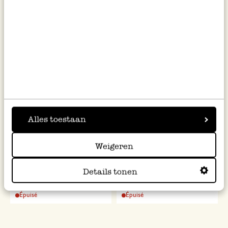
%
Alles toestaan
Fourchette 'Keulen', acier
Fourchette de service 'Gent',
Weigeren
inoxydable, 20 cm
acier inoxydable
Details tonen
6,95 €
12,95 €
Prix normal
6,47 €
Prix spécial
Épuisé
Épuisé