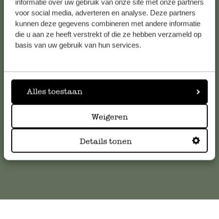
informatie over uw gebruik van onze site met onze partners
voor social media, adverteren en analyse. Deze partners
kunnen deze gegevens combineren met andere informatie
die u aan ze heeft verstrekt of die ze hebben verzameld op
Service clientèle
basis van uw gebruik van hun services.
Pour toute question ou demande de conseil ou d’aide,
veuillez contacter notre service clientèle. Ou retrouvez ici
nos réponses aux
questions les plus fréquemment posées
.
Alles toestaan
Weigeren
serviceclientele@dille-kamille.com
Details tonen
Service client en ligne