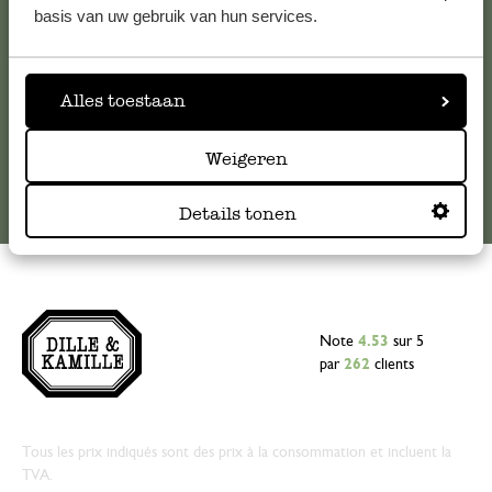
basis van uw gebruik van hun services.
serviceclientele@dille-kamille.com
Alles toestaan
Service client en ligne
Weigeren
Details tonen
Note
4.53
sur 5
par
262
clients
Tous les prix indiqués sont des prix à la consommation et incluent la
TVA.