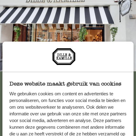
Toujours à proximité
Voir les 62 magasins
Deze website maakt gebruik van cookies
We gebruiken cookies om content en advertenties te
personaliseren, om functies voor social media te bieden en
Service clientèle
om ons websiteverkeer te analyseren. Ook delen we
informatie over uw gebruik van onze site met onze partners
voor social media, adverteren en analyse. Deze partners
Pour toute question ou demande de conseil ou d’aide,
kunnen deze gegevens combineren met andere informatie
veuillez contacter notre service clientèle. Ou retrouvez ici
die u aan ze heeft verstrekt of die ze hebben verzameld op
nos réponses aux
questions les plus fréquemment posées
.