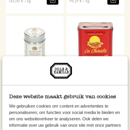
165,00 € / kg
99,29 € / kg
Épices pour tarte aux pommes,
Poudre de paprika ’La Chinata’,
biologique, boîte métallique,
piquant, fumé, 70 g
35 g
Deze website maakt gebruik van cookies
4,95 €
4,50 €
We gebruiken cookies om content en advertenties te
141,43 € / kg
64,29 € / kg
personaliseren, om functies voor social media te bieden en
om ons websiteverkeer te analyseren. Ook delen we
informatie over uw gebruik van onze site met onze partners