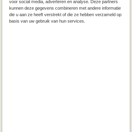
voor social media, adverteren en analyse. Deze partners
kunnen deze gegevens combineren met andere informatie
die u aan ze heeft verstrekt of die ze hebben verzameld op
basis van uw gebruik van hun services.
Épices pour poulet, biologique,
Mélange pour bruschetta, 100
boîte métallique, 35 g
g
4,95 €
4,50 €
141,43 € / kg
45,00 € / kg