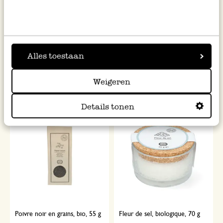
Épices pour pâtes, tomate et
Mélange pour aïoli, biologique,
basilic, 100 ges
boîte métallique, 50 g
Alles toestaan
4,50 €
4,95 €
Weigeren
45,00 € / kg
99,00 € / kg
Details tonen
Poivre noir en grains, bio, 55 g
Fleur de sel, biologique, 70 g