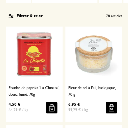
Filtrer & trier
78
articles
Poudre de paprika ’La Chinata’,
Fleur de sel à l'ail, biologique,
doux, fumé, 70g
70 g
4,50 €
6,95 €
64,29 € / kg
99,29 € / kg