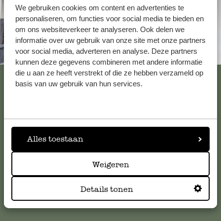
We gebruiken cookies om content en advertenties te
personaliseren, om functies voor social media te bieden en
om ons websiteverkeer te analyseren. Ook delen we
informatie over uw gebruik van onze site met onze partners
voor social media, adverteren en analyse. Deze partners
Toujours à proximité
kunnen deze gegevens combineren met andere informatie
die u aan ze heeft verstrekt of die ze hebben verzameld op
Voir les 62 magasins
basis van uw gebruik van hun services.
Service clientèle
Alles toestaan
Pour toute question ou demande de conseil ou d’aide,
veuillez contacter notre service clientèle. Ou retrouvez ici
Weigeren
nos réponses aux
questions les plus fréquemment posées
.
Details tonen
serviceclientele@dille-kamille.com