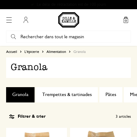
Le délai de rétractation est de 100 jours
Mon compte
Accueil
L'épicerie
Alimentation
Granola
Granola
Granola
Trempettes & tartinades
Pâtes
Mie
Filtrer & trier
3
articles