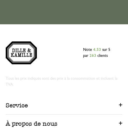
Note
4.53
sur 5
par
263
clients
Tous les prix indiqués sont des prix à la consommation et incluent la
TVA.
Service
À propos de nous