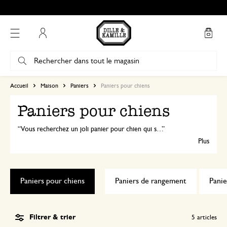
Mon compte
Accueil
Maison
Paniers
Paniers pour chiens
Paniers pour chiens
Vous recherchez un joli panier pour chien qui s'intègre à votre intérieur ? Nos paniers pour chiens en jonc de mer tressés à la main sont naturels, élégants et confortables. Disponibles en différentes tailles pour les petits et les grands chiens.
Plus
Paniers pour chiens
Paniers de rangement
Panie
Filtrer & trier
5
articles