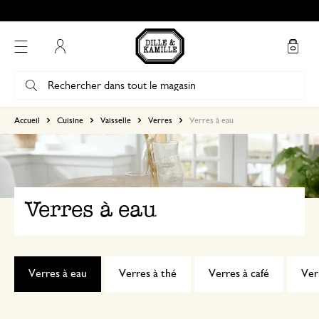
Mon compte
Accueil
Cuisine
Vaisselle
Verres
Verres à eau
Verres à eau
Verres à eau
Verres à thé
Verres à café
Ver