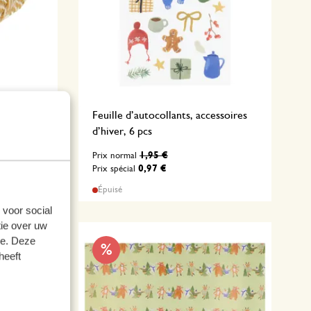
100 %
Feuille d’autocollants, accessoires
d’hiver, 6 pcs
1,95 €
Prix normal
0,97 €
Prix spécial
Épuisé
 voor social
ie over uw
se. Deze
%
heeft