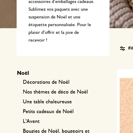
Textile de cuisine
Bougies
Confiserie
accessoires d’emballages cadeaux.
Sublimez vos paquets avec une
Linge de table
Bougeoirs
suspension de Noël et une
étiquette personnalisée. Pour le
Accessoires pour le thé
Paniers
plaisir d’offrir et la joie de
Accessoires café
Papeterie & loisirs
recevoir !
Fi
Couverts
Sacs & cabas
Cuisines du monde
Noël
Décorations de Noël
Nos thèmes de déco de Noël
Une table chaleureuse
Petits cadeaux de Noël
L'Avent
Bougies de Noël, bougeoirs et