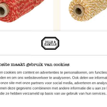
, rouge, 25 m, jute 100 %
Corde, jaune, 25 m, jute 
elle
naturelle
€
3,50 €
Prix normal
 / l
1,75 €
Prix spécial
0,07 € / l
site maakt gebruik van cookies
Épuisé
n cookies om content en advertenties te personaliseren, om functies
eden en om ons websiteverkeer te analyseren. Ook delen we informat
 onze site met onze partners voor social media, adverteren en analy
%
nnen deze gegevens combineren met andere informatie die u aan ze 
f die ze hebben verzameld op basis van uw gebruik van hun services.