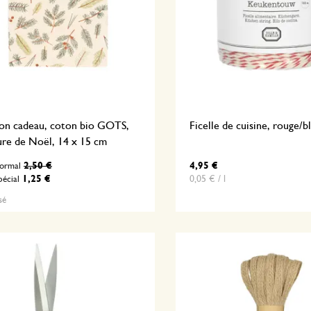
on cadeau, coton bio GOTS,
Ficelle de cuisine, rouge/b
ure de Noël, 14 x 15 cm
2,50 €
4,95 €
normal
1,25 €
0,05 € / l
pécial
sé