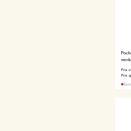
Poch
verd
Prix 
Prix s
Épui