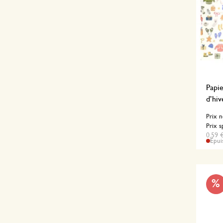
Papie
d’hiv
Prix 
Prix s
0,59 €
Épui
%