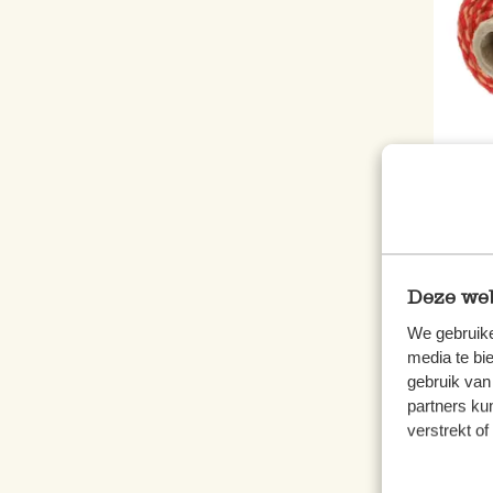
Corde
natur
3,50 
0,14 €
Deze web
We gebruike
media te bi
gebruik van
%
partners ku
verstrekt o