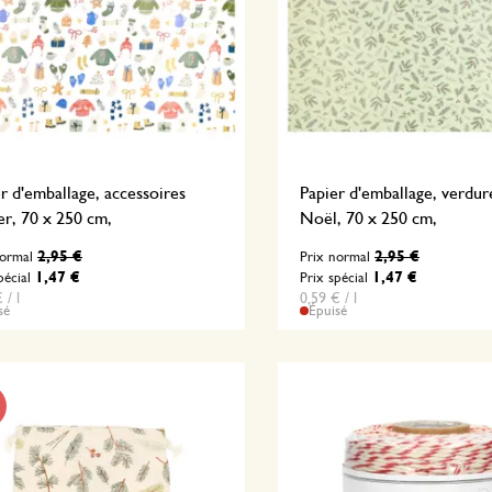
r d'emballage, accessoires
Papier d'emballage, verdur
er, 70 x 250 cm,
Noël, 70 x 250 cm,
2,95 €
2,95 €
normal
Prix normal
1,47 €
1,47 €
pécial
Prix spécial
 / l
0,59 € / l
sé
Épuisé