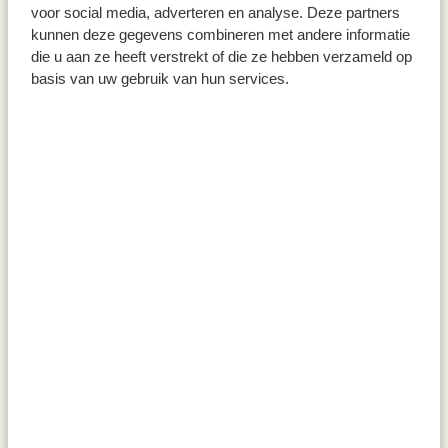
voor social media, adverteren en analyse. Deze partners
kunnen deze gegevens combineren met andere informatie
die u aan ze heeft verstrekt of die ze hebben verzameld op
basis van uw gebruik van hun services.
Carte, World Animal
Carte 3D avec enveloppe,
Protection, canards et
tarte et fruits
cannetons
2,95 €
4,50 €
Nouveau
Nouveau