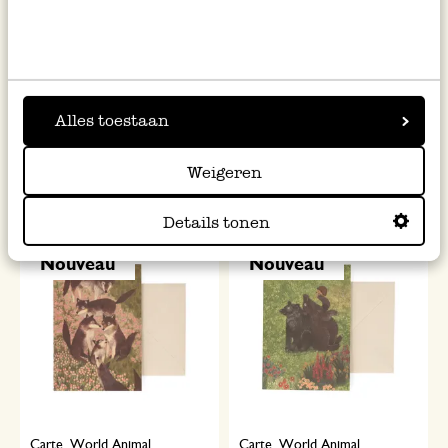
Carte, World Animal
Carte 3D avec enveloppe,
Protection, chat et oiseaux
narcisses
Alles toestaan
parmi fleurs
2,95 €
4,50 €
Weigeren
Details tonen
Nouveau
Nouveau
Carte, World Animal
Carte, World Animal