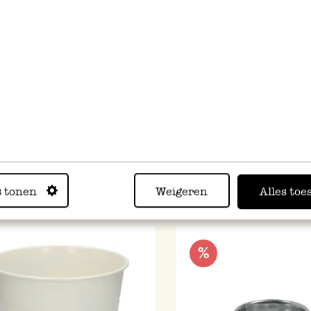
e fleur, zinc, noir mat, Ø 7 cm
Cache-pot, zinc, jaune ge
cm
2,50 €
5,50 €
normal
1,25 €
pécial
s tonen
Weigeren
Alles toe
%