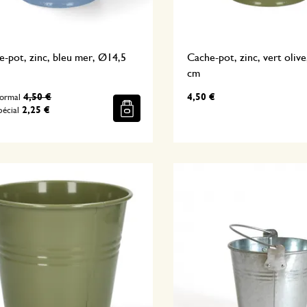
-pot, zinc, bleu mer, Ø14,5
Cache-pot, zinc, vert oliv
cm
4,50 €
4,50 €
normal
2,25 €
pécial