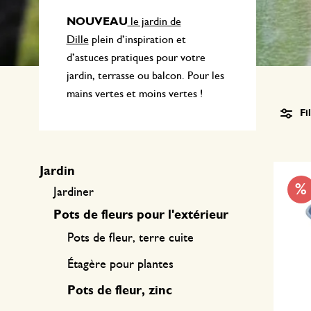
Textile de cuisine
Bougies
Confiserie
NOUVEAU
le jardin de
Linge de table
Bougeoirs
Dille
plein d’inspiration et
d’astuces pratiques pour votre
Accessoires pour le thé
Paniers
jardin, terrasse ou balcon. Pour les
Accessoires café
Papeterie & loisirs
mains vertes et moins vertes !
Fi
Couverts
Sacs & cabas
Cuisines du monde
Jardin
%
Jardiner
Pots de fleurs pour l'extérieur
Pots de fleur, terre cuite
Étagère pour plantes
Pots de fleur, zinc