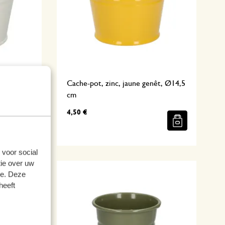
assé, Ø 14
Cache-pot, zinc, jaune genêt, Ø14,5
cm
4,50 €
 voor social
ie over uw
se. Deze
heeft