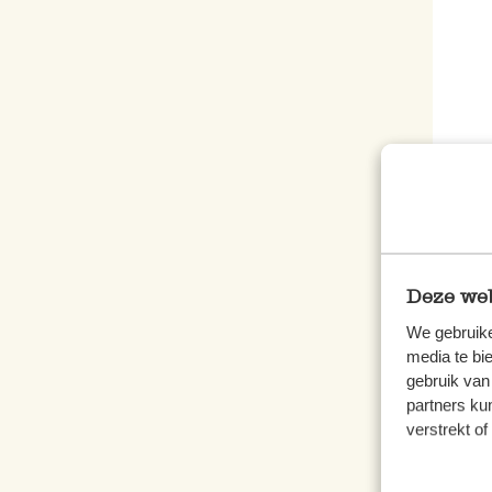
Cache
Prix 
Prix s
Deze web
We gebruike
media te bi
gebruik van
%
partners ku
verstrekt o