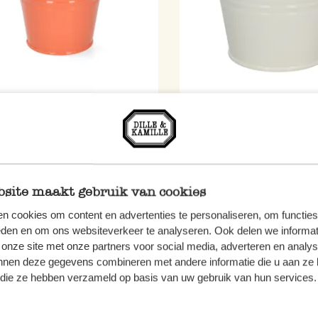
-pot, zinc, abricot, Ø11 cm
Pot de fleur, zinc, blanc c
cm
3,50 €
4,50 €
normal
1,75 €
pécial
site maakt gebruik van cookies
n cookies om content en advertenties te personaliseren, om functies
eden en om ons websiteverkeer te analyseren. Ook delen we informat
 onze site met onze partners voor social media, adverteren en analy
nnen deze gegevens combineren met andere informatie die u aan ze 
f die ze hebben verzameld op basis van uw gebruik van hun services.