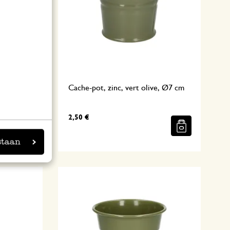
nêt, Ø17
Cache-pot, zinc, vert olive, Ø7 cm
2,50 €
staan