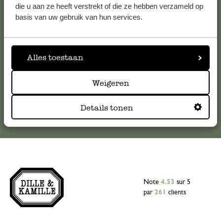
Pour toute question ou demande de conseil ou d’aide,
die u aan ze heeft verstrekt of die ze hebben verzameld op
veuillez contacter notre service clientèle. Ou retrouvez ici
basis van uw gebruik van hun services.
nos réponses aux
questions les plus fréquemment posées
.
serviceclientele@dille-kamille.com
Alles toestaan
Weigeren
Service client en ligne
Details tonen
Note
4.53
sur 5
par
261
clients