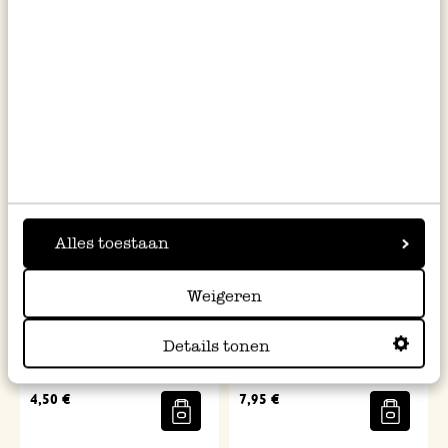
360 ml
facettes, verre recyclé, 500 ml
4,95 €
7,95 €
Alles toestaan
Weigeren
Verre, droit, verre recyclé,
Carafe, verre vert recyclé, 0,8
Details tonen
soufflé à la main, 280 ml
litre
4,50 €
7,95 €