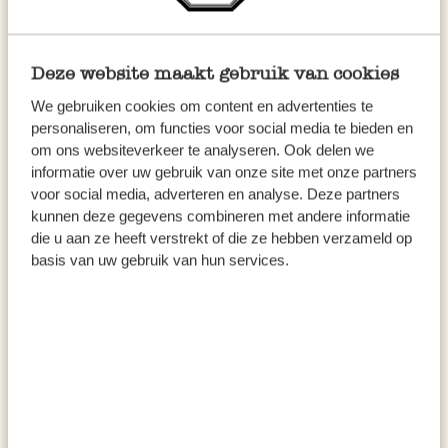
Deze website maakt gebruik van cookies
Carafe à facettes, verre
Verre empilable, verre recyclé,
We gebruiken cookies om content en advertenties te
recyclé, 1 L
soufflé à la bouche, 175 ml
personaliseren, om functies voor social media te bieden en
om ons websiteverkeer te analyseren. Ook delen we
8,95 €
4,50 €
informatie over uw gebruik van onze site met onze partners
voor social media, adverteren en analyse. Deze partners
kunnen deze gegevens combineren met andere informatie
die u aan ze heeft verstrekt of die ze hebben verzameld op
basis van uw gebruik van hun services.
Verre recyclé, soufflé à la main,
Bouteille à huile/vinaigre à