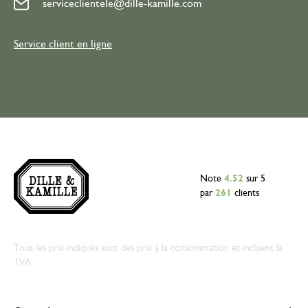
serviceclientele@dille-kamille.com
Service client en ligne
Note
4.52
sur 5
par
261
clients
Tous les prix indiqués sont des prix à la consommation et incluent la
TVA.