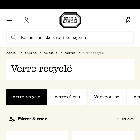
Mon compte
Accueil
Cuisine
Vaisselle
Verres
Verre recyclé
Verre recyclé
Verre recyclé
Verres à eau
Verres à thé
Ver
Filtrer & trier
21
articles