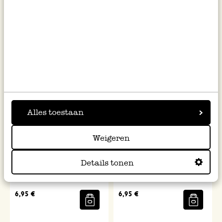
Oeuf à thé, cylindrique, inox
Boule à herbes, inox, Ø 10 cm
3,95 €
9,95 €
Alles toestaan
Weigeren
Details tonen
Passoire à large bord, acier
Petite passoire à thé à bord
inoxydable, Ø5,5 X 7 cm
large, inox
6,95 €
6,95 €