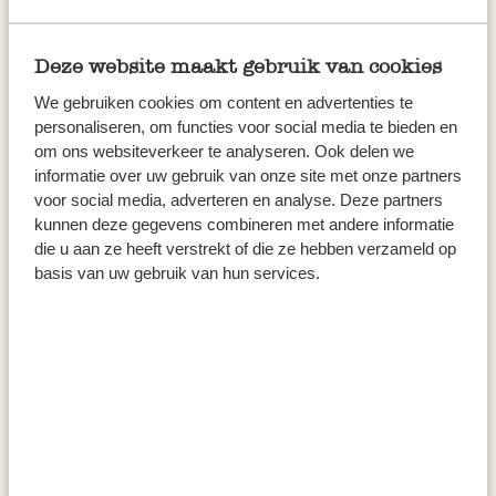
Deze website maakt gebruik van cookies
We gebruiken cookies om content en advertenties te
personaliseren, om functies voor social media te bieden en
Boule à herbes, inox, Ø 7,5 cm
Passoire à thé avec poignées,
om ons websiteverkeer te analyseren. Ook delen we
inox
informatie over uw gebruik van onze site met onze partners
7,50 €
6,95 €
voor social media, adverteren en analyse. Deze partners
kunnen deze gegevens combineren met andere informatie
die u aan ze heeft verstrekt of die ze hebben verzameld op
basis van uw gebruik van hun services.