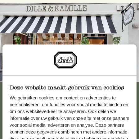
Toujours à proximité
Deze website maakt gebruik van cookies
Voir les 62 magasins
We gebruiken cookies om content en advertenties te
personaliseren, om functies voor social media te bieden en
om ons websiteverkeer te analyseren. Ook delen we
Service clientèle
informatie over uw gebruik van onze site met onze partners
voor social media, adverteren en analyse. Deze partners
kunnen deze gegevens combineren met andere informatie
Pour toute question ou demande de conseil ou d’aide,
die u aan ze heeft verstrekt of die ze hebben verzameld op