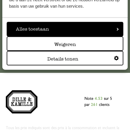
veuillez contacter notre service clientèle. Ou retrouvez ici
basis van uw gebruik van hun services.
nos réponses aux
questions les plus fréquemment posées
.
serviceclientele@dille-kamille.com
Alles toestaan
Service client en ligne
Weigeren
Details tonen
Note
4.53
sur 5
par
261
clients
Tous les prix indiqués sont des prix à la consommation et incluent la