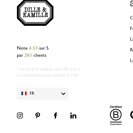
C
F
L
Note
4.53
sur 5
R
par
261
clients
L
Tous les prix indiqués sont des prix à
la consommation et incluent la TVA.
FR