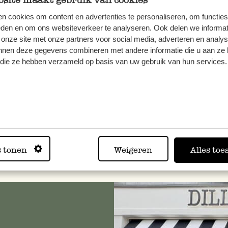
site maakt gebruik van cookies
n cookies om content en advertenties te personaliseren, om functies
eden en om ons websiteverkeer te analyseren. Ook delen we informat
 onze site met onze partners voor social media, adverteren en analy
ande de Noël, feuilles et baies
Chaussette de Noël, brindi
nnen deze gegevens combineren met andere informatie die u aan ze 
hes, env. 150 cm, feutrine
sable, env. 38 x 24 cm, feu
f die ze hebben verzameld op basis van uw gebruik van hun services.
16,95 €
15,95 €
normal
Prix normal
8,47 €
7,97 €
pécial
Prix spécial
sé
Épuisé
s tonen
Weigeren
Alles toe