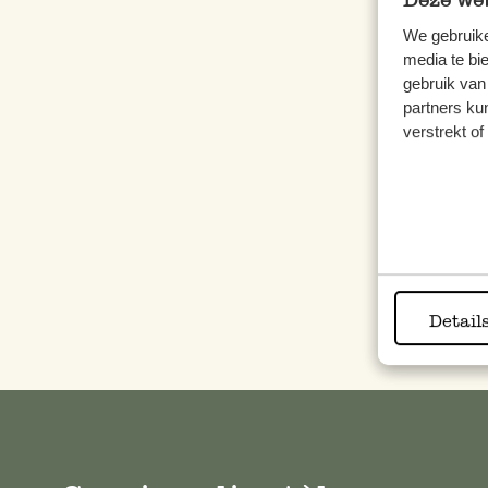
Deze web
We gebruike
media te bi
gebruik van
Guirl
partners ku
blanc
verstrekt o
Prix 
Prix s
Épui
Detail