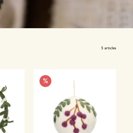
5
articles
%