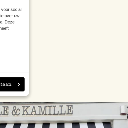
 voor social
ie over uw
se. Deze
lles,
heeft
trine
staan