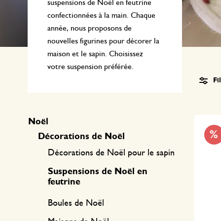
Textile de cuisine
Bougies
Confiserie
suspensions de Noël en feutrine
confectionnées à la main. Chaque
Linge de table
Bougeoirs
année, nous proposons de
nouvelles figurines pour décorer la
Accessoires pour le thé
Paniers
maison et le sapin. Choisissez
Accessoires café
Papeterie & loisirs
votre suspension préférée.
Fi
Couverts
Sacs & cabas
Noël
Cuisines du monde
%
Décorations de Noël
Décorations de Noël pour le sapin
Suspensions de Noël en
feutrine
Boules de Noël