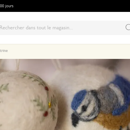
100 jours
trine