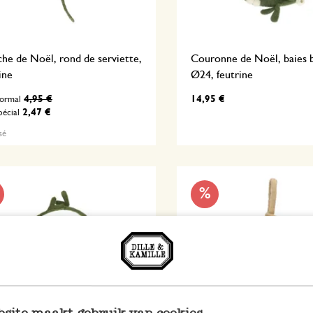
he de Noël, rond de serviette,
Couronne de Noël, baies b
ine
Ø24, feutrine
4,95 €
14,95 €
normal
2,47 €
pécial
sé
%