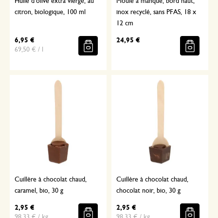
Huile d'olive extra vierge, au
Moule à manqué, bord haut,
citron, biologique, 100 ml
inox recyclé, sans PFAS, 18 x
12 cm
6,95 €
24,95 €
69,50 € / l
Cuillère à chocolat chaud,
Cuillère à chocolat chaud,
caramel, bio, 30 g
chocolat noir, bio, 30 g
2,95 €
2,95 €
98,33 € / kg
98,33 € / kg