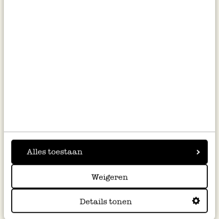
Assiette à gâteau/dessert, vert
Bol, vert foncé, grès, Ø14 x 2
foncé, grès Ø17 x 2 cm
cm
7,95 €
8,95 €
Épuisé
Alles toestaan
Weigeren
Récipient/coupelle pour
Bougeoir chauffe-plat, maison,
Details tonen
sachets de thé, vert foncé,
porcelaine
grès, Ø9 X 3 cm