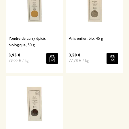
Poudre de curry épicé,
Anis entier, bio, 45 g
biologique, 50 g
3,95 €
3,50 €
79,00 € / kg
77,78 € / kg