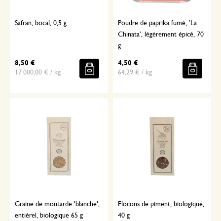
Safran, bocal, 0,5 g
Poudre de paprika fumé, ’La
Chinata’, légèrement épicé, 70
g
8,50 €
4,50 €
17 000,00 € / kg
64,29 € / kg
Graine de moutarde 'blanche',
Flocons de piment, biologique,
entièrel, biologique 65 g
40 g