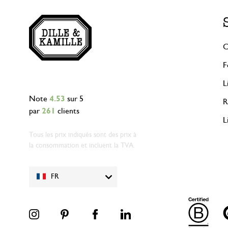
C
F
L
Note
4.53
sur 5
R
par
261
clients
L
Tous les prix indiqués sont des prix à
la consommation et incluent la TVA.
FR