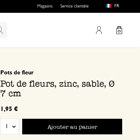
FR
Magasins
Service clientèle
Mon compte
basé sur 0 commentaire
Pots de fleur
Pot de fleurs, zinc, sable, Ø
7 cm
1,95 €
Ajouter au panier
1