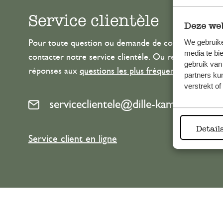
Service clientèle
Deze web
We gebruike
Pour toute question ou demande de conseil ou d’aide
media te bi
contacter notre service clientèle. Ou retrouvez ici n
gebruik van
réponses aux
questions les plus fréquemment posée
partners ku
verstrekt o
serviceclientele@dille-kamille.com
Detail
Service client en ligne