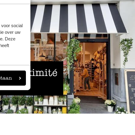
 voor social
ie over uw
se. Deze
heeft
 à proximité
staan