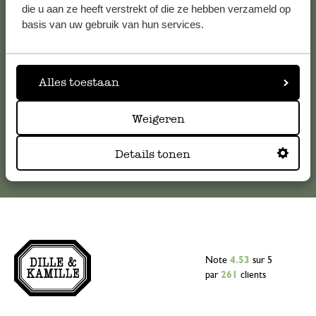
Pour toute question ou demande de conseil ou d’aide,
die u aan ze heeft verstrekt of die ze hebben verzameld op
veuillez contacter notre service clientèle. Ou retrouvez ici
basis van uw gebruik van hun services.
nos réponses aux
questions les plus fréquemment posées
.
serviceclientele@dille-kamille.com
Alles toestaan
Weigeren
Service client en ligne
Details tonen
Note
4.53
sur 5
par
261
clients