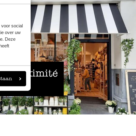
 voor social
ie over uw
se. Deze
heeft
 à proximité
staan