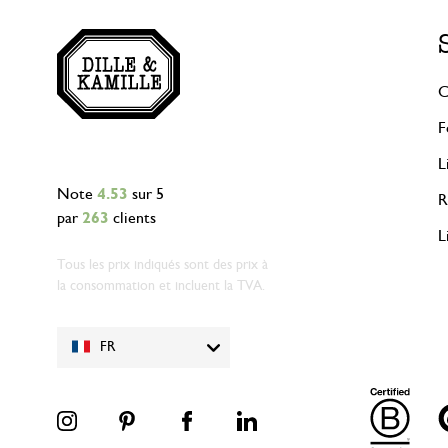
C
F
L
Note
4.53
sur 5
R
par
263
clients
L
Tous les prix indiqués sont des prix à
la consommation et incluent la TVA.
FR