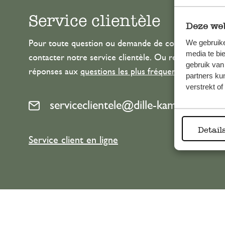
Service clientèle
Deze web
We gebruike
Pour toute question ou demande de conseil ou d’aide
media te bi
contacter notre service clientèle. Ou retrouvez ici n
gebruik van
réponses aux
questions les plus fréquemment posée
partners ku
verstrekt o
serviceclientele@dille-kamille.com
Detail
Service client en ligne