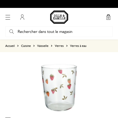
Mon compte
basé sur 2 avis
Accueil
Cuisine
Vaisselle
Verres
Verres à eau
5
4
3
2
1
30 juin 2026
Seule une note a été attribuée, sans c