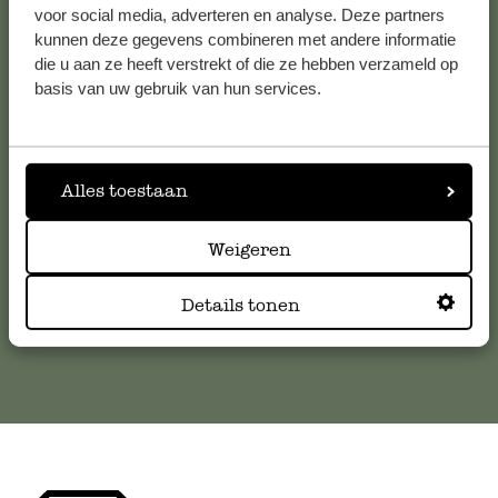
voor social media, adverteren en analyse. Deze partners
kunnen deze gegevens combineren met andere informatie
Service clientèle
die u aan ze heeft verstrekt of die ze hebben verzameld op
basis van uw gebruik van hun services.
Pour toute question ou demande de conseil ou d’aide,
veuillez contacter notre service clientèle. Ou retrouvez ici
nos réponses aux
questions les plus fréquemment posées
.
Alles toestaan
serviceclientele@dille-kamille.com
Weigeren
Details tonen
Service client en ligne