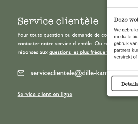
Service clientèle
Deze web
We gebruike
Pour toute question ou demande de conseil ou d’aide
media te bi
gebruik van
contacter notre service clientèle. Ou retrouvez ici n
partners ku
réponses aux
questions les plus fréquemment posée
verstrekt o
serviceclientele@dille-kamille.com
Detail
Service client en ligne