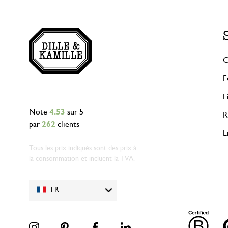
C
F
L
Note
4.53
sur 5
R
par
262
clients
L
Tous les prix indiqués sont des prix à
la consommation et incluent la TVA.
FR