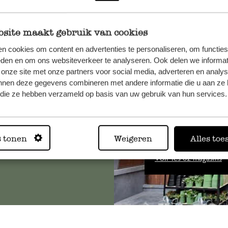
site maakt gebruik van cookies
n cookies om content en advertenties te personaliseren, om functies
, veuillez
eden en om ons websiteverkeer te analyseren. Ook delen we informat
 onze site met onze partners voor social media, adverteren en analy
os
nnen deze gegevens combineren met andere informatie die u aan ze 
s
.
f die ze hebben verzameld op basis van uw gebruik van hun services.
Toujours
s tonen
Weigeren
Alles toe
Voir les 62 magasins