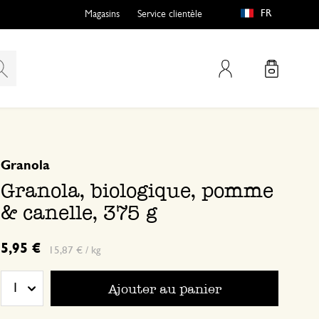
FR
Magasins
Service clientèle
Mon compte
basé sur 0 commentaire
Granola
Granola, biologique, pomme
& canelle, 375 g
5,95 €
15,87 € / kg
Ajouter au panier
1