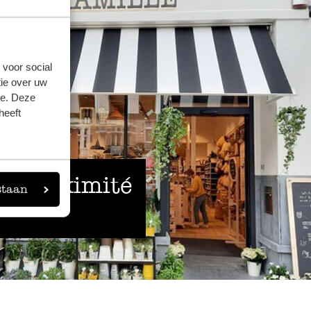
 voor social
ie over uw
se. Deze
heeft
 à proximité
staan