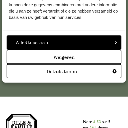
Service clientèle
kunnen deze gegevens combineren met andere informatie
die u aan ze heeft verstrekt of die ze hebben verzameld op
basis van uw gebruik van hun services.
Pour toute question ou demande de conseil ou d’aide,
veuillez contacter notre service clientèle. Ou retrouvez ici
nos réponses aux
questions les plus fréquemment posées
.
Alles toestaan
serviceclientele@dille-kamille.com
Weigeren
Service client en ligne
Details tonen
Note
4.53
sur 5