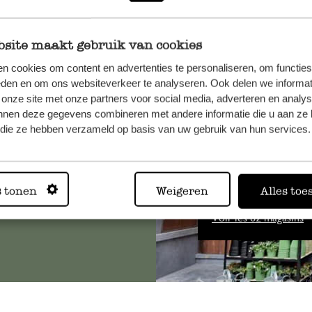
site maakt gebruik van cookies
n cookies om content en advertenties te personaliseren, om functies
, veuillez
eden en om ons websiteverkeer te analyseren. Ook delen we informat
 onze site met onze partners voor social media, adverteren en analy
os
nnen deze gegevens combineren met andere informatie die u aan ze 
s
.
f die ze hebben verzameld op basis van uw gebruik van hun services.
Toujours
s tonen
Weigeren
Alles toe
Voir les 62 magasins