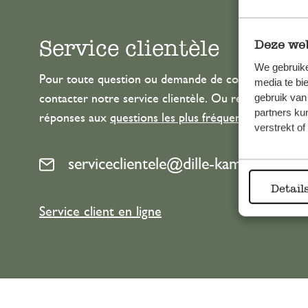
Service clientèle
Deze web
We gebruike
Pour toute question ou demande de conseil ou d’aide
media te bi
gebruik van
contacter notre service clientèle. Ou retrouvez ici n
partners ku
réponses aux
questions les plus fréquemment posée
verstrekt o
serviceclientele@dille-kamille.com
Detail
Service client en ligne