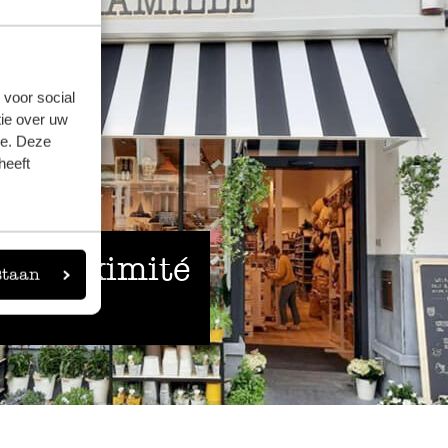
 voor social
ie over uw
se. Deze
heeft
 à proximité
staan