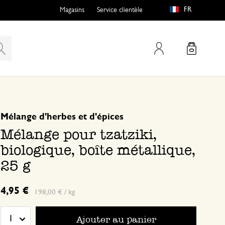
FR
Magasins
Service clientèle
Mon compte
basé sur 0 commentaire
Mélange d'herbes et d'épices
Mélange pour tzatziki,
biologique, boîte métallique,
25 g
4,95 €
198,00 € / kg
Ajouter au panier
1