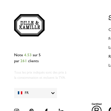
C
F
L
Note
4.53
sur 5
R
par
261
clients
L
Tous les prix indiqués sont des prix à
la consommation et incluent la TVA.
FR