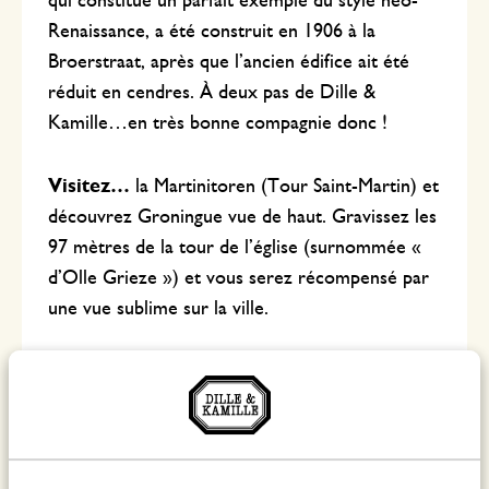
qui constitue un parfait exemple du style néo-
Renaissance, a été construit en 1906 à la
Broerstraat, après que l’ancien édifice ait été
réduit en cendres. À deux pas de Dille &
Kamille…en très bonne compagnie donc !
Visitez…
la Martinitoren (Tour Saint-Martin) et
découvrez Groningue vue de haut. Gravissez les
97 mètres de la tour de l’église (surnommée «
d’Olle Grieze ») et vous serez récompensé par
une vue sublime sur la ville.
Savourez…
les délicieux petits plats à base de
produits régionaux (biologiques) proposés par
le Flinders Cafe. Du petit-déjeuner au dîner, en
passant par le goûter, le déjeuner et l’apéro, ce