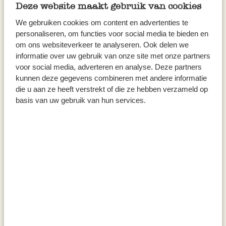
café-restaurant animé et convivial situé dans le
Deze website maakt gebruik van cookies
magnifique pavillon du « Noorderplantsoen »
We gebruiken cookies om content en advertenties te
vous sert de quoi ravir vos papilles tout au long
personaliseren, om functies voor social media te bieden en
de la journée.
om ons websiteverkeer te analyseren. Ook delen we
informatie over uw gebruik van onze site met onze partners
voor social media, adverteren en analyse. Deze partners
Offrez-vous…
un chouette gadget
kunnen deze gegevens combineren met andere informatie
de Handmade Hopes, un magasin de décoration
die u aan ze heeft verstrekt of die ze hebben verzameld op
basis van uw gebruik van hun services.
qui offre à des jeunes issus de contextes
particuliers la possibilité de découvrir leurs
talents. Rétro, fait main, branché et unique !
Goûtez…
les baguettes artisanales, les tartes
sucrées, les croissants, les quiches et bien sûr la
spécialité de la maison : la « tourte d’alouette »
(un pain de campagne français au levain) de la
boulangerie « Broodje van Eigen Deeg ». Bon