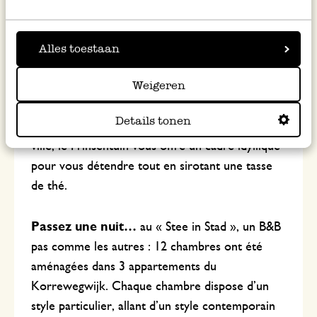
appétit !
Promenez-vous…
dans le splendide parc
Alles toestaan
public du Noorderplantsoen. Un parc de style
Weigeren
anglais avec des étangs où, chaque année, des
événements comme par exemple le festival
Details tonen
« Noorderzon », sont organisés. Dans le centre-
ville, le Prinsentuin vous offre un cadre idyllique
pour vous détendre tout en sirotant une tasse
de thé.
Passez une nuit…
au « Stee in Stad », un B&B
pas comme les autres : 12 chambres ont été
aménagées dans 3 appartements du
Korrewegwijk. Chaque chambre dispose d’un
style particulier, allant d’un style contemporain