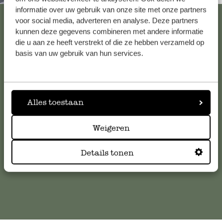
informatie over uw gebruik van onze site met onze partners
Voir les 62 magasins
voor social media, adverteren en analyse. Deze partners
kunnen deze gegevens combineren met andere informatie
die u aan ze heeft verstrekt of die ze hebben verzameld op
basis van uw gebruik van hun services.
Service clientèle
Pour toute question ou demande de conseil ou d’aide,
veuillez contacter notre service clientèle. Ou retrouvez ici
Alles toestaan
nos réponses aux
questions les plus fréquemment posées
.
Weigeren
serviceclientele@dille-kamille.com
Details tonen
Service client en ligne