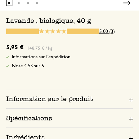
De la lavande en tisane? Je n'en ai jamais
c'est très bon. En outre, quand elle date
Lavande , biologique, 40 g
m'en sers pour parfumer mes armoires :
5.00 (3)
C'est top
5,95 €
148,75 € / kg
Informations sur l'expédition
9 août 2025
Note 4.53 sur 5
C'est top, la lavande en infusion :) Surto
Depuis cet été, je bois toute sorte de t
déjeuner : thé vert, thé noir/gingembre
lavande.... Le tout glacé et c'est trop bo
Information sur le produit
Bien ensachées, pas de brindille
Spécifications
10 septembre 2024
Seule une note a été attribuée, sans c
Ingrédients