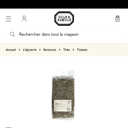
Mon compte
basé sur 3 avis
Accueil
L'épicerie
Boissons
Thés
Tisanes
5
4
3
2
1
De la lavande en tisane
26 mai 2025