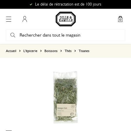
Le délai de rétractation est de 100 jours
Mon compte
basé sur 0 commentaire
Accueil
L'épicerie
Boissons
Thés
Tisanes