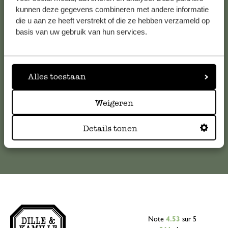
Service clientèle
kunnen deze gegevens combineren met andere informatie
die u aan ze heeft verstrekt of die ze hebben verzameld op
basis van uw gebruik van hun services.
Pour toute question ou demande de conseil ou d’aide,
veuillez contacter notre service clientèle. Ou retrouvez ici
nos réponses aux
questions les plus fréquemment posées
.
Alles toestaan
serviceclientele@dille-kamille.com
Weigeren
Service client en ligne
Details tonen
Note
4.53
sur 5