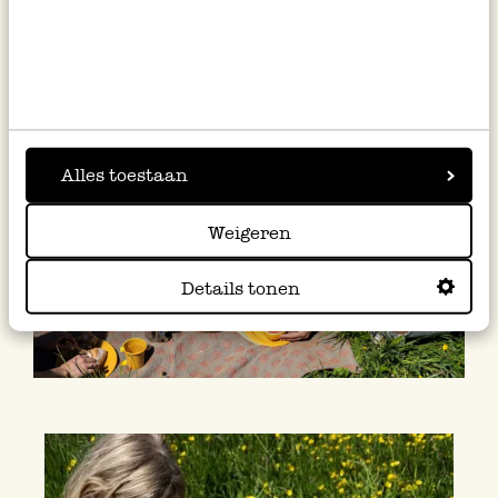
Pique-nique avec Dille & Kamille
Alles toestaan
Weigeren
Details tonen