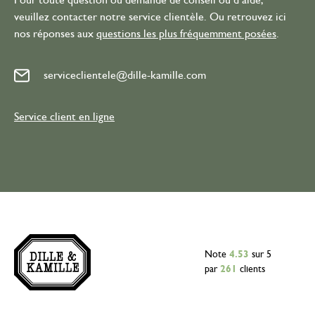
Pour toute question ou demande de conseil ou d’aide,
veuillez contacter notre service clientèle. Ou retrouvez ici
nos réponses aux
questions les plus fréquemment posées
.
serviceclientele@dille-kamille.com
Service client en ligne
Note
4.53
sur 5
par
261
clients