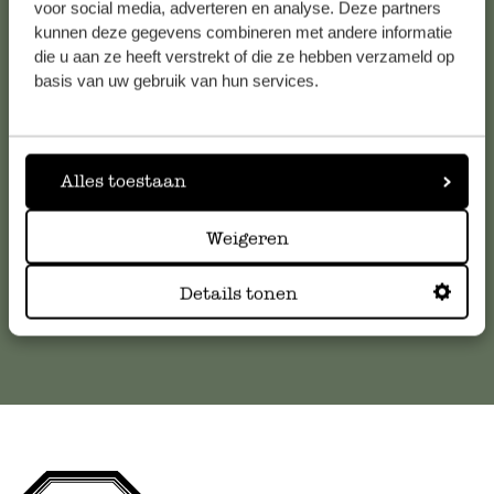
voor social media, adverteren en analyse. Deze partners
kunnen deze gegevens combineren met andere informatie
Service clientèle
die u aan ze heeft verstrekt of die ze hebben verzameld op
basis van uw gebruik van hun services.
Pour toute question ou demande de conseil ou d’aide,
veuillez contacter notre service clientèle. Ou retrouvez ici
nos réponses aux
questions les plus fréquemment posées
.
Alles toestaan
serviceclientele@dille-kamille.com
Weigeren
Service client en ligne
Details tonen