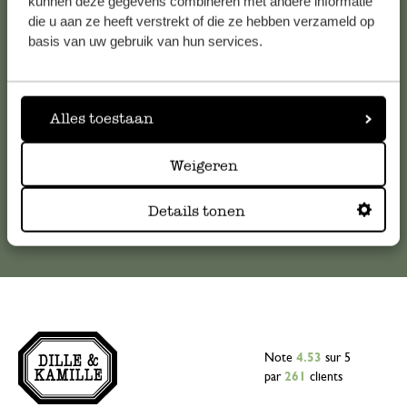
kunnen deze gegevens combineren met andere informatie
die u aan ze heeft verstrekt of die ze hebben verzameld op
Pour toute question ou demande de conseil ou d’aide,
basis van uw gebruik van hun services.
veuillez contacter notre service clientèle. Ou retrouvez ici
nos réponses aux
questions les plus fréquemment posées
.
Alles toestaan
serviceclientele@dille-kamille.com
Weigeren
Service client en ligne
Details tonen
Note
4.53
sur 5
par
261
clients