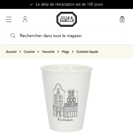
Le délai de rétractation est de 100 jours
Mon compte
basé sur 0 commentaire
Accueil
Cuisine
Vaisselle
Mugs
Gobelet façade