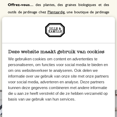
Offrez-vous…
des plantes, des graines biologiques et des
outils de jardinage chez
Plantaardig
, une boutique de jardinage
pour jardins de ville. La boutique propose en outre des ateliers
ainsi qu’un service « hôtel » pour vos plantes d’intérieur
lorsque vous partez en vacances.
Passez une nuit…
dans l’une des somptueuses chambres de
Deze website maakt gebruik van cookies
l’
hôtel-boutique Roosevelt
situé au cœur de la ville
. Les espaces
We gebruiken cookies om content en advertenties te
lounge chaleureux, le bar élégant et le vaste jardin font de cet
personaliseren, om functies voor social media te bieden en
om ons websiteverkeer te analyseren. Ook delen we
hôtel un endroit très particulier !
informatie over uw gebruik van onze site met onze partners
voor social media, adverteren en analyse. Deze partners
kunnen deze gegevens combineren met andere informatie
die u aan ze heeft verstrekt of die ze hebben verzameld op
basis van uw gebruik van hun services.