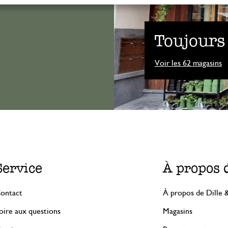
Toujours
Voir les 62 magasins
Service
À propos 
ontact
À propos de Dille 
oire aux questions
Magasins