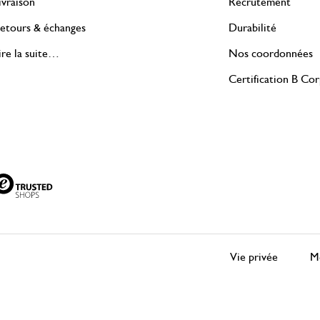
ivraison
Recrutement
etours & échanges
Durabilité
ire la suite…
Nos coordonnées
Certification B Co
Vie privée
Me