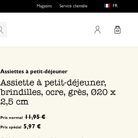
FR
Magasins
Service clientèle
Mon compte
basé sur 0 commentaire
Assiettes à petit-déjeuner
Assiette à petit-déjeuner,
brindilles, ocre, grès, Ø20 x
2,5 cm
11,95 €
Prix normal
5,97 €
Prix spécial