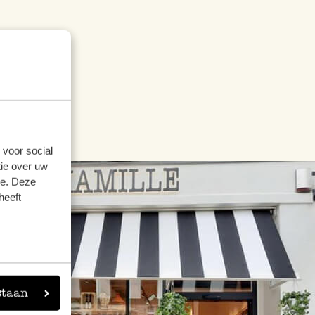
 voor social
ie over uw
se. Deze
heeft
staan