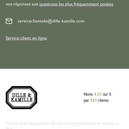
nos réponses aux
questions les plus fréquemment posées
.
serviceclientele@dille-kamille.com
Service client en ligne
Note
4.53
sur 5
par
263
clients
Tous les prix indiqués sont des prix à la consommation et incluent la