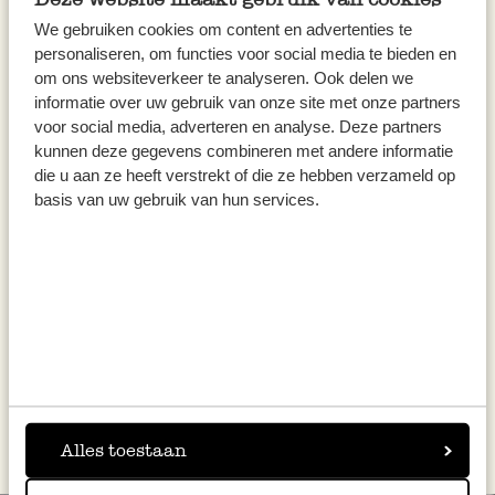
We gebruiken cookies om content en advertenties te
personaliseren, om functies voor social media te bieden en
om ons websiteverkeer te analyseren. Ook delen we
informatie over uw gebruik van onze site met onze partners
voor social media, adverteren en analyse. Deze partners
kunnen deze gegevens combineren met andere informatie
die u aan ze heeft verstrekt of die ze hebben verzameld op
Envoyez votre curriculum vitae et lettre de
basis van uw gebruik van hun services.
motivation avec photo par e-mail ou par poste à :
vacatures@dille-kamille.be à l’attention de Julie van
Delft (en mentionnant ‘vacature premier vendeur
Bruxelles') DILLE & KAMILLE, rue Marché aux
Herbes 36/5, 1000 Bruxelles
Alles toestaan