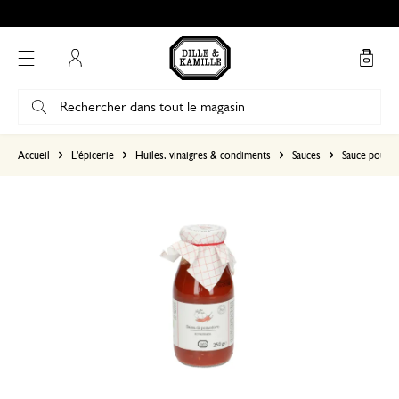
Mon compte
basé sur 0 commentaire
Accueil
L'épicerie
Huiles, vinaigres & condiments
Sauces
Sauce pour p