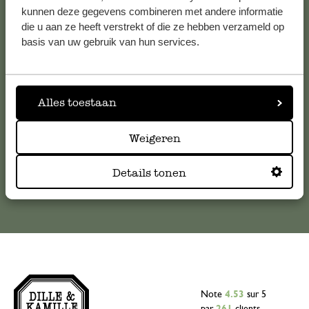
Service clientèle
kunnen deze gegevens combineren met andere informatie
die u aan ze heeft verstrekt of die ze hebben verzameld op
basis van uw gebruik van hun services.
Pour toute question ou demande de conseil ou d’aide,
veuillez contacter notre service clientèle. Ou retrouvez ici
nos réponses aux
questions les plus fréquemment posées
.
Alles toestaan
serviceclientele@dille-kamille.com
Weigeren
Service client en ligne
Details tonen
Note
4.53
sur 5