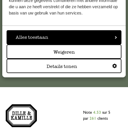
kunnen deze gegevens combineren met andere informatie
die u aan ze heeft verstrekt of die ze hebben verzameld op
Pour toute question ou demande de conseil ou d’aide,
basis van uw gebruik van hun services.
veuillez contacter notre service clientèle. Ou retrouvez ici
nos réponses aux
questions les plus fréquemment posées
.
Alles toestaan
serviceclientele@dille-kamille.com
Weigeren
Service client en ligne
Details tonen
Note
4.53
sur 5
par
261
clients