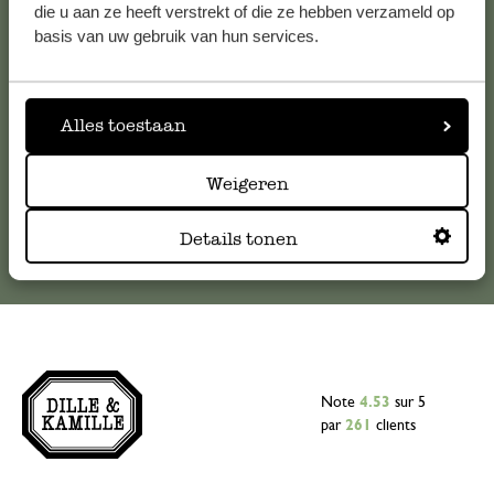
Pour toute question ou demande de conseil ou d’aide,
die u aan ze heeft verstrekt of die ze hebben verzameld op
veuillez contacter notre service clientèle. Ou retrouvez ici
basis van uw gebruik van hun services.
nos réponses aux
questions les plus fréquemment posées
.
serviceclientele@dille-kamille.com
Alles toestaan
Weigeren
Service client en ligne
Details tonen
Note
4.53
sur 5
par
261
clients