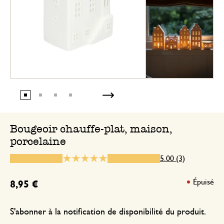
Magnifique collection des mai
flamandes
5 décembre 2025
J’aime beaucoup votre collection des m
blanches qui rendes Noël magique
Bougeoir chauffe-plat, maison,
porcelaine
13 octobre 2025
Seule une note a été attribuée, sans c
5.00 (3)
Épuisé
8,95 €
S'abonner à la notification de disponibilité du produit.