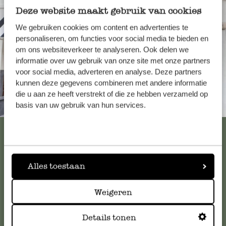
Deze website maakt gebruik van cookies
We gebruiken cookies om content en advertenties te
personaliseren, om functies voor social media te bieden en
om ons websiteverkeer te analyseren. Ook delen we
informatie over uw gebruik van onze site met onze partners
voor social media, adverteren en analyse. Deze partners
kunnen deze gegevens combineren met andere informatie
die u aan ze heeft verstrekt of die ze hebben verzameld op
Toujours à proximité
basis van uw gebruik van hun services.
Voir les 62 magasins
Alles toestaan
Service clientèle
Weigeren
Pour toute question ou demande de conseil ou d’aide,
veuillez contacter notre service clientèle. Ou retrouvez ici
Details tonen
nos réponses aux
questions les plus fréquemment posées
.