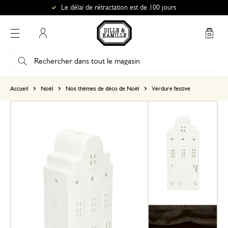
Le délai de rétractation est de 100 jours
Mon compte
basé sur 3 avis
Accueil
Noël
Nos thèmes de déco de Noël
Verdure festive
5
4
3
2
1
11 décembre 2025
Seule une note a été attribuée, sans c