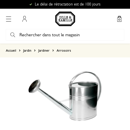
Le délai de rétractation est de 100 jours
Mon compte
basé sur 2 avis
Accueil
Jardin
Jardiner
Arrosoirs
5
4
3
2
1
Bonne qualité
30 juin 2026