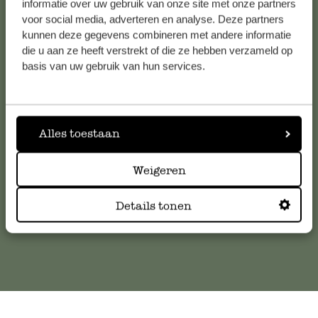
informatie over uw gebruik van onze site met onze partners
voor social media, adverteren en analyse. Deze partners
kunnen deze gegevens combineren met andere informatie
die u aan ze heeft verstrekt of die ze hebben verzameld op
Service clientèle
basis van uw gebruik van hun services.
Pour toute question ou demande de conseil ou d’aide,
veuillez contacter notre service clientèle. Ou retrouvez ici
nos réponses aux
questions les plus fréquemment posées
.
Alles toestaan
Weigeren
serviceclientele@dille-kamille.com
Details tonen
Service client en ligne