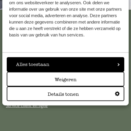
Toujours à proximité
om ons websiteverkeer te analyseren. Ook delen we
informatie over uw gebruik van onze site met onze partners
voor social media, adverteren en analyse. Deze partners
Voir les 62 magasins
kunnen deze gegevens combineren met andere informatie
die u aan ze heeft verstrekt of die ze hebben verzameld op
basis van uw gebruik van hun services.
Service clientèle
Pour toute question ou demande de conseil ou d’aide,
Alles toestaan
veuillez contacter notre service clientèle. Ou retrouvez ici
nos réponses aux
questions les plus fréquemment posées
.
Weigeren
serviceclientele@dille-kamille.com
Details tonen
Service client en ligne