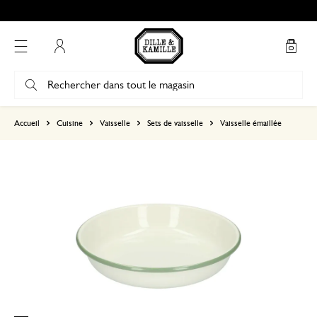
Mon compte
basé sur 7 avis
Accueil
Cuisine
Vaisselle
Sets de vaisselle
Vaisselle émaillée
5
4
3
2
1
10 mars 2025
Seule une note a été attribuée, sans c