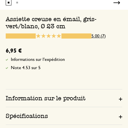
Assiettes pour utiliser dans 
Assiette creuse en émail, gris-
vert/blanc, Ø 23 cm
11 août 2025
5.00 (7)
Assiettes pour utiliser dans mon voilier,
jolies, à large rebords pour les coups de
6,95 €
mot ! Parfait !
Informations sur l'expédition
Note 4.53 sur 5
Parfait
3 août 2026
Parfait. Conforme à la commande
Information sur le produit
Spécifications
16 octobre 2024