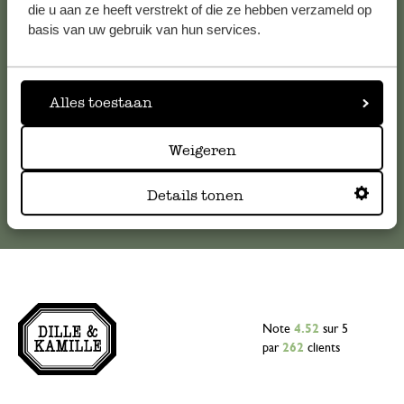
Pour toute question ou demande de conseil ou d’aide,
die u aan ze heeft verstrekt of die ze hebben verzameld op
veuillez contacter notre service clientèle. Ou retrouvez ici
basis van uw gebruik van hun services.
nos réponses aux
questions les plus fréquemment posées
.
serviceclientele@dille-kamille.com
Alles toestaan
Weigeren
Service client en ligne
Details tonen
Note
4.52
sur 5
par
262
clients