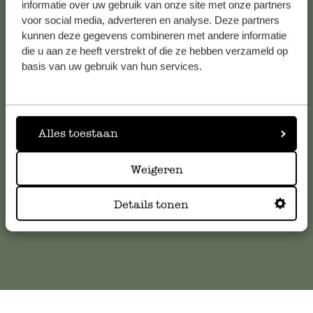
Voir les 62 magasins
informatie over uw gebruik van onze site met onze partners
voor social media, adverteren en analyse. Deze partners
kunnen deze gegevens combineren met andere informatie
die u aan ze heeft verstrekt of die ze hebben verzameld op
Service clientèle
basis van uw gebruik van hun services.
Pour toute question ou demande de conseil ou d’aide,
veuillez contacter notre service clientèle. Ou retrouvez ici
Alles toestaan
nos réponses aux
questions les plus fréquemment posées
.
Weigeren
serviceclientele@dille-kamille.com
Details tonen
Service client en ligne