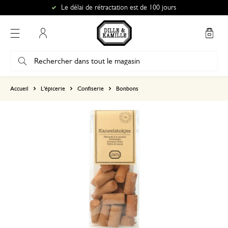
Le délai de rétractation est de 100 jours
Mon compte
basé sur 0 commentaire
Accueil
L'épicerie
Confiserie
Bonbons