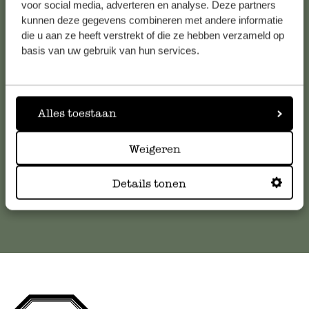
voor social media, adverteren en analyse. Deze partners
kunnen deze gegevens combineren met andere informatie
Service clientèle
die u aan ze heeft verstrekt of die ze hebben verzameld op
basis van uw gebruik van hun services.
Pour toute question ou demande de conseil ou d’aide,
veuillez contacter notre service clientèle. Ou retrouvez ici
nos réponses aux
questions les plus fréquemment posées
.
Alles toestaan
serviceclientele@dille-kamille.com
Weigeren
Service client en ligne
Details tonen