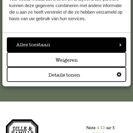
Service clientèle
kunnen deze gegevens combineren met andere informatie
die u aan ze heeft verstrekt of die ze hebben verzameld op
basis van uw gebruik van hun services.
Pour toute question ou demande de conseil ou d’aide,
veuillez contacter notre service clientèle. Ou retrouvez ici
nos réponses aux
questions les plus fréquemment posées
.
Alles toestaan
serviceclientele@dille-kamille.com
Weigeren
Service client en ligne
Details tonen
Note
4.53
sur 5