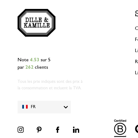
C
F
L
Note
4.53
sur 5
R
par
262
clients
L
Tous les prix indiqués sont des prix à
la consommation et incluent la TVA.
FR