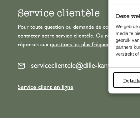
Service clientèle
Deze web
We gebruike
Pour toute question ou demande de conseil ou d’aide
media te bi
contacter notre service clientèle. Ou retrouvez ici n
gebruik van
réponses aux
questions les plus fréquemment posée
partners ku
verstrekt o
serviceclientele@dille-kamille.com
Detail
Service client en ligne