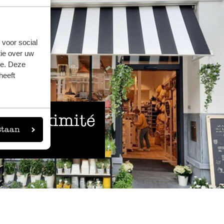
 voor social
ie over uw
se. Deze
heeft
 à proximité
staan