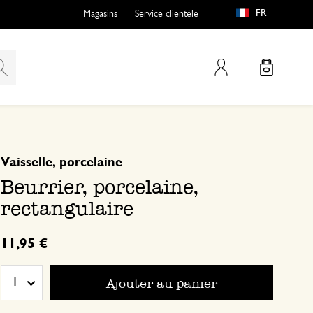
FR
Magasins
Service clientèle
Mon compte
basé sur 0 commentaire
Vaisselle, porcelaine
Beurrier, porcelaine,
rectangulaire
11,95 €
Ajouter au panier
1