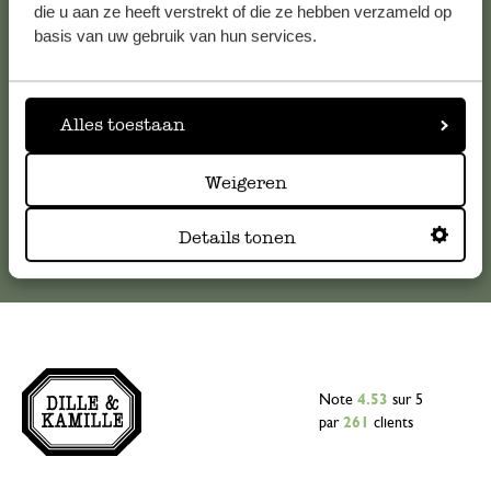
Pour toute question ou demande de conseil ou d’aide,
die u aan ze heeft verstrekt of die ze hebben verzameld op
veuillez contacter notre service clientèle. Ou retrouvez ici
basis van uw gebruik van hun services.
nos réponses aux
questions les plus fréquemment posées
.
serviceclientele@dille-kamille.com
Alles toestaan
Weigeren
Service client en ligne
Details tonen
Note
4.53
sur 5
par
261
clients