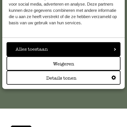
voor social media, adverteren en analyse. Deze partners
kunnen deze gegevens combineren met andere informatie
Service clientèle
die u aan ze heeft verstrekt of die ze hebben verzameld op
basis van uw gebruik van hun services.
Pour toute question ou demande de conseil ou d’aide,
veuillez contacter notre service clientèle. Ou retrouvez ici
nos réponses aux
questions les plus fréquemment posées
.
Alles toestaan
serviceclientele@dille-kamille.com
Weigeren
Details tonen
Service client en ligne